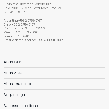
R. Ministro Orozimbo Nonato, 102,
Sala 2006 - Vila da Serra, Nova Lima, MG
CEP: 34.006-053
Argentina +56 2 2756 9167
Chile +56 2 2756 9167
Colômbia +57 300 887 3552
México +52 55 5351 1603
Peru +51 1 7094148
Brasil e demais países
+55 41 8858-1392
Atlas GOV
Atlas AGM
Atlas Insurance
Segurança
Sucesso do cliente