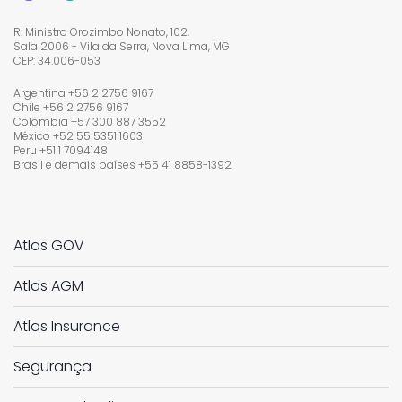
R. Ministro Orozimbo Nonato, 102,
Sala 2006 - Vila da Serra, Nova Lima, MG
CEP: 34.006-053
Argentina +56 2 2756 9167
Chile +56 2 2756 9167
Colômbia +57 300 887 3552
México +52 55 5351 1603
Peru +51 1 7094148
Brasil e demais países
+55 41 8858-1392
Atlas GOV
Atlas AGM
Atlas Insurance
Segurança