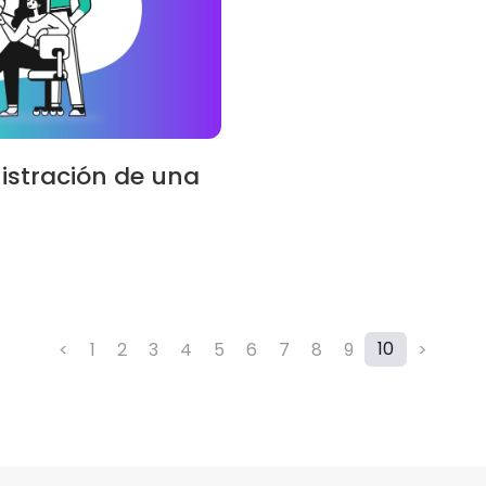
istración de una
10
<
1
2
3
4
5
6
7
8
9
>