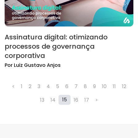
Assinatura digital: otimizando
processos de governança
corporativa
Por
Luiz
Gustavo Anjos
<
1
2
3
4
5
6
7
8
9
10
11
12
15
13
14
16
17
>