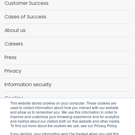
Customer Success
Cases of Success
About us
Careers
Press
Privacy
Information security
Cookies
This website stores cookies on your computer. These cookies are
used to collect information about how you interact with our website
Terms and condition
and allow us to remember you. We use this information in order to
improve and customize your browsing experience and for analytics
and metrics about our visitors both on this website and other media.
Continuidade de negócios
To find out more about the cookies we use, see our Privacy Policy
If you decline, your information won’t be tracked when you visit this