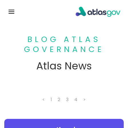
BLOG ATLAS
GOVERNANCE
Atlas News
<
1
2
3
4
>