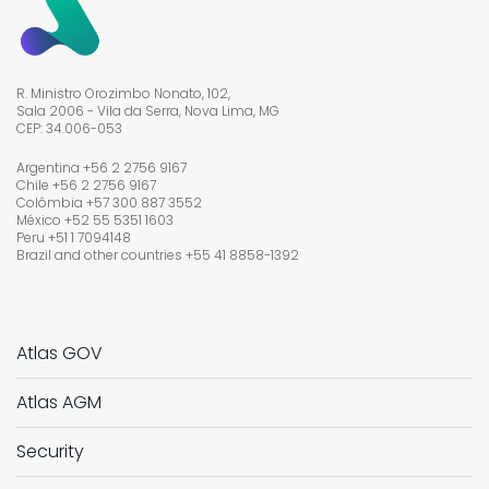
empresas como Iochpe-Maxion, Algar
expansão do saneamento no Brasil.
Telecom, Equatorial Energia, Ultrapar e
outras organizações de referência no
país.
R. Ministro Orozimbo Nonato, 102,
Sala 2006 - Vila da Serra, Nova Lima, MG
CEP: 34.006-053
Argentina +56 2 2756 9167
Chile +56 2 2756 9167
Colômbia +57 300 887 3552
México +52 55 5351 1603
Peru +51 1 7094148
Brazil and other countries
+55 41 8858-1392
Atlas GOV
Atlas AGM
Security